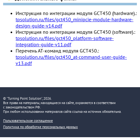
Инструкция по интеграции модуля GCT450 (hardware).:
tpsolution.ru/files/gct450_minipcie-module-hardware-
design-guide-v14.pdf
Инструкция по интеграции модуля GCT450 (software).:
tpsolution.ru/files/gct450_platform-software-
integration-guide-v11.pdf
Перечень AT-команд модуля GCT450.:
tpsolution.ru/files/gct450_at-command-user-guide-
v13.pdf
© "Turning Point Solution", 2026.
Все права на материалы, находящиеся на сайте, охраняются в соответствии
с законодательством РФ.
При любом использовании материалов сайта ссылка на источник обязательна.
Пользовательское соглашение
Политика по обработке персональных данных