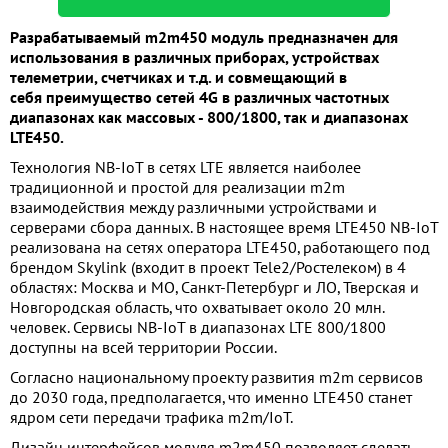
Разрабатываемый m2m450 модуль предназначен для
использования в различных приборах, устройствах
телеметрии, счетчиках и т.д. и совмещающий в
себя
преимущество
сетей 4G в различных частотных
диапазонах как массовых - 800/1800, так и диапазонах
LTE450.
Технология NB-IoT в сетях LTE является наиболее
традиционной и простой для реализации m2m
взаимодействия между различными устройствами и
серверами сбора данных. В настоящее время LTE450 NB-IoT
реализована на сетях оператора LTE450, работающего под
брендом Skylink (входит в проект Tele2/Ростелеком) в 4
областях: Москва и МО, Санкт-Петербург и ЛО, Тверская и
Новгородская область, что охватывает около 20 млн.
человек. Сервисы NB-IoT в диапазонах LTE 800/1800
доступны на всей территории России.
Согласно национальному проекту развития m2m сервисов
до 2030 года, предполагается, что именно LTE450 станет
ядром сети передачи трафика m2m/IoT.