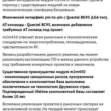
Дизайн интерфейсов модуля m2m450 позволяет сделать
переход с существующих модулей на новую
технологическую платформу бесшовным.
Физический интерфейс pin-to-pin с Quectel BG95 (LGA тип).
AT-команды - Quectel BC95, возможно добавление
требуемых AT команд под проект.
m2m450 отвечает всем рыночным и технологическим
стандартам по энергопотреблению, тепловыделению,
чувствительности RF.
Являясь разработчиками данного решения, мы можем
реализовать кастомизацию ПО и железа данного устройства
под требования конкретных проектов и заказчиков.
Существенное
преимущество
модуля m2m450
-
минимизация
санкционных рисков, программное
обеспечение и компонентная база выполнена
исключительно на технологиях Дружеских стран.
Подтвержденный lifetime компонентной базы составляет
более 10 лет.
Возможна реализация проектов в рыночных секторах на
эксклюзивной основе. На текущий момент происходит